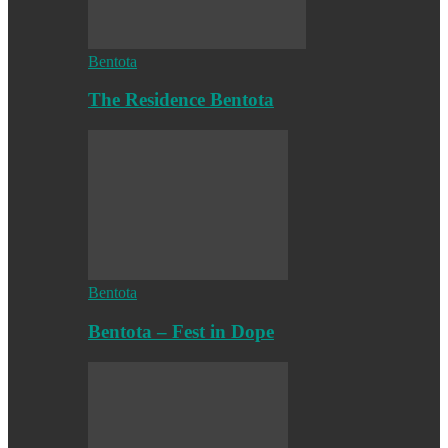
Bentota
The Residence Bentota
Bentota
Bentota – Fest in Dope