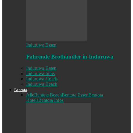
Induruwa Essen
Fahrende Brothändler in Induruwa
Induruwa Essen
Induruwa Infos
Induruwa Hotels
Induruwa Beach
Bentota
Alle
Bentota Beach
Bentota Essen
Bentota
Hotels
Bentota Infos