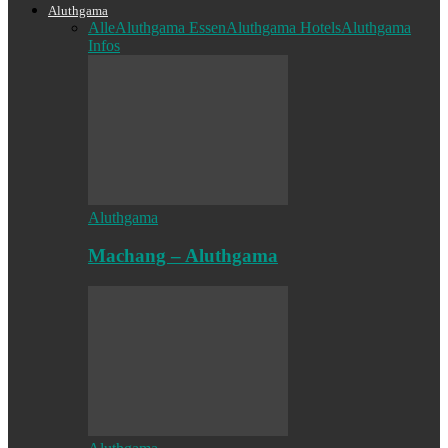
Aluthgama
Alle
Aluthgama Essen
Aluthgama Hotels
Aluthgama
Infos
Aluthgama
Machang – Aluthgama