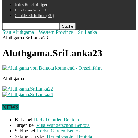
Jedes Hotel billiger
Hotel zum Verkauf
Cookie-Richtlinie (EU)
Start
Aluthgama – Western Provinze – Sri Lanka
Aluthgama.SriLanka23
Aluthgama.SriLanka23
Aluthgama
NEWS
K. L.
bei
Herbal Garden Bentota
Jürgen
bei
Villa Wunderschön Bentota
Sabine
bei
Herbal Garden Bentota
Sabine Lurz
bei
Herbal Garden Bentota