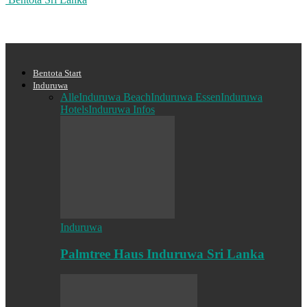
Bentota Start
Induruwa
Alle
Induruwa Beach
Induruwa Essen
Induruwa
Hotels
Induruwa Infos
Induruwa
Palmtree Haus Induruwa Sri Lanka