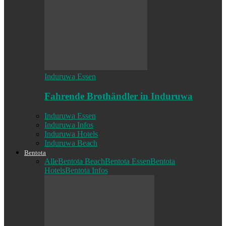
Induruwa Essen
Fahrende Brothändler in Induruwa
Induruwa Essen
Induruwa Infos
Induruwa Hotels
Induruwa Beach
Bentota
Alle
Bentota Beach
Bentota Essen
Bentota
Hotels
Bentota Infos