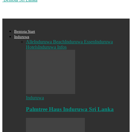
Bentota Start
Induruwa
Alle
Induruwa Beach
Induruwa Essen
Induruwa
Hotels
Induruwa Infos
Induruwa
Palmtree Haus Induruwa Sri Lanka