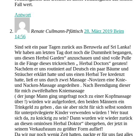
Fall wert.
Antwort
Renate Cullmann-Pfättisch
28. März 2019 Beim
14:56
Sind seit ein paar Tagen zurück aus Beruwela auf Sri Lanka!
Wir haben am letzten Tag dort noch die Dummheit begangen,
uns diesen Herbsl Garden“ anzuschauen und sind volle Pulle
in die Fänge dieses trickreichen „ Herbal Doctors“ geraten!
Nachdem er uns routiniert auf Deutsch ein paar Bäume und
Sträucher erklärt hatte und uns einen Herbal Tee kredenzt
hatte, ließ er uns durch zwei Massage -Novizen eine Knie-
und Nacken-Massage angedeihen . Nach Beendigung dieser
für mich zweifelhaften Kniemassage
( der junge Mann ging ungefragt noch zu einer Kopfmassage
über !) würden wir aufgefordert, den beiden Männern ein
Trinkgeld zu geben , das sie aber nicht für sich selbst sondern
für unterprivilegierte Kinder verwenden würden ! Wer traut
sich da, zu knickrig zu sein? Dann wurden wir wieder zurück
an diesen ominösen Herbal Doktor“ übergeben, der jetzt in
seinem Verkaufsraum zu größter Form auflief!
Da wir nur noch wenig Zeit hatten, packte er für uns fast alles