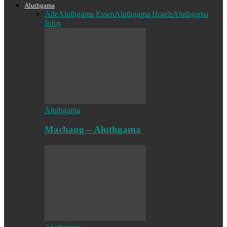
Aluthgama
Alle
Aluthgama Essen
Aluthgama Hotels
Aluthgama
Infos
Aluthgama
Machang – Aluthgama