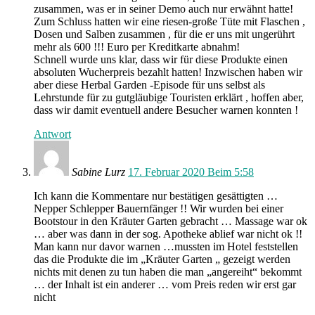
zusammen, was er in seiner Demo auch nur erwähnt hatte!
Zum Schluss hatten wir eine riesen-große Tüte mit Flaschen ,
Dosen und Salben zusammen , für die er uns mit ungerührt
mehr als 600 !!! Euro per Kreditkarte abnahm!
Schnell wurde uns klar, dass wir für diese Produkte einen
absoluten Wucherpreis bezahlt hatten! Inzwischen haben wir
aber diese Herbal Garden -Episode für uns selbst als
Lehrstunde für zu gutgläubige Touristen erklärt , hoffen aber,
dass wir damit eventuell andere Besucher warnen konnten !
Antwort
Sabine Lurz
17. Februar 2020 Beim 5:58
Ich kann die Kommentare nur bestätigen gesättigten …
Nepper Schlepper Bauernfänger !! Wir wurden bei einer
Bootstour in den Kräuter Garten gebracht … Massage war ok
… aber was dann in der sog. Apotheke ablief war nicht ok !!
Man kann nur davor warnen …mussten im Hotel feststellen
das die Produkte die im „Kräuter Garten „ gezeigt werden
nichts mit denen zu tun haben die man „angereiht“ bekommt
… der Inhalt ist ein anderer … vom Preis reden wir erst gar
nicht