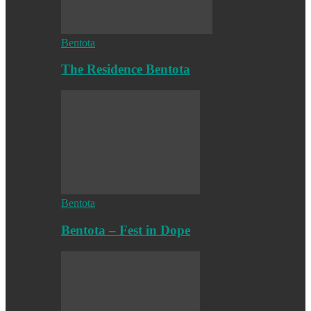
Bentota
The Residence Bentota
Bentota
Bentota – Fest in Dope