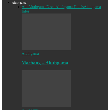
Aluthgama
Alle
Aluthgama Essen
Aluthgama Hotels
Aluthgama
Infos
Aluthgama
Machang – Aluthgama