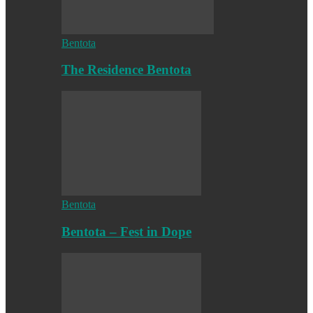
Bentota
The Residence Bentota
Bentota
Bentota – Fest in Dope