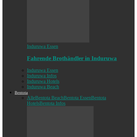
Induruwa Essen
Fahrende Brothändler in Induruwa
Induruwa Essen
Induruwa Infos
Induruwa Hotels
Induruwa Beach
Bentota
Alle
Bentota Beach
Bentota Essen
Bentota
Hotels
Bentota Infos