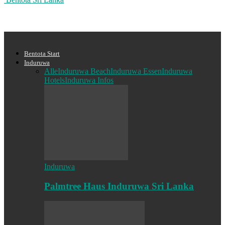
Bentota Start
Induruwa
Alle
Induruwa Beach
Induruwa Essen
Induruwa
Hotels
Induruwa Infos
Induruwa
Palmtree Haus Induruwa Sri Lanka