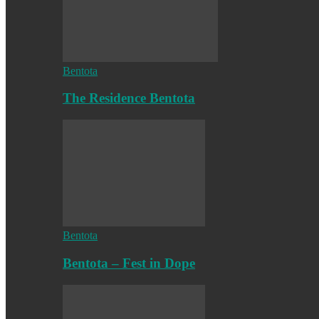
Bentota
The Residence Bentota
Bentota
Bentota – Fest in Dope