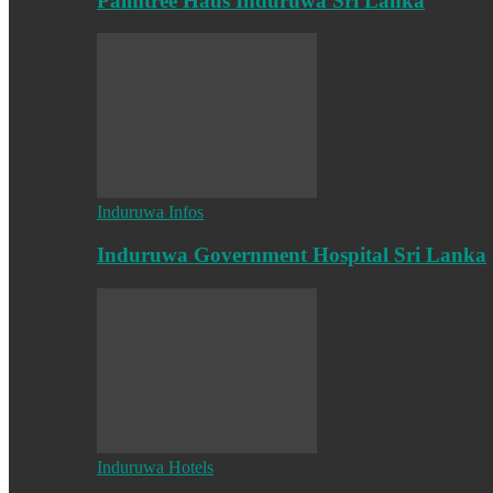
Palmtree Haus Induruwa Sri Lanka
Induruwa Infos
Induruwa Government Hospital Sri Lanka
Induruwa Hotels