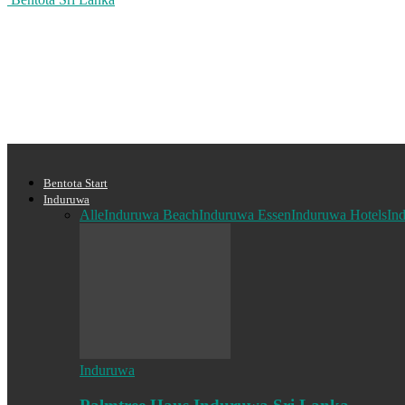
Bentota Start
Induruwa
Alle
Induruwa Beach
Induruwa Essen
Induruwa Hotels
In
Induruwa