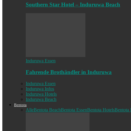
Southern Star Hotel – Induruwa Beach
Induruwa Essen
Fahrende Brothändler in Induruwa
Induruwa Essen
Induruwa Infos
Induruwa Hotels
Induruwa Beach
Bentota
Alle
Bentota Beach
Bentota Essen
Bentota Hotels
Bentota 