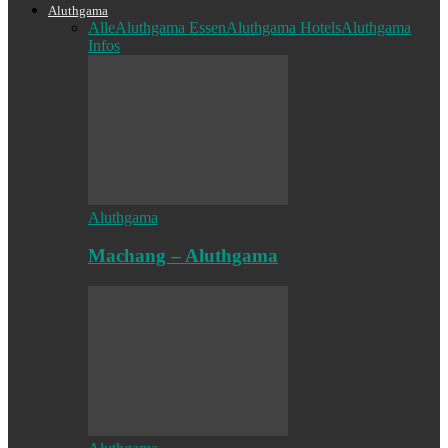
Aluthgama
Alle
Aluthgama Essen
Aluthgama Hotels
Aluthgama
Infos
Aluthgama
Machang – Aluthgama