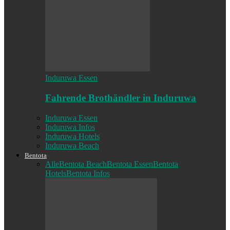
Induruwa Essen
Fahrende Brothändler in Induruwa
Induruwa Essen
Induruwa Infos
Induruwa Hotels
Induruwa Beach
Bentota
Alle
Bentota Beach
Bentota Essen
Bentota
Hotels
Bentota Infos