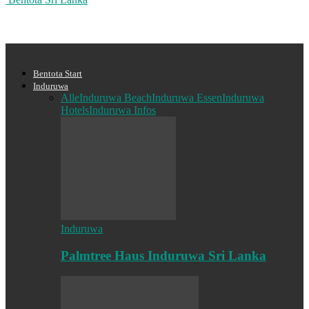
Bentota Start
Induruwa
Alle
Induruwa Beach
Induruwa Essen
Induruwa
Hotels
Induruwa Infos
Induruwa
Palmtree Haus Induruwa Sri Lanka