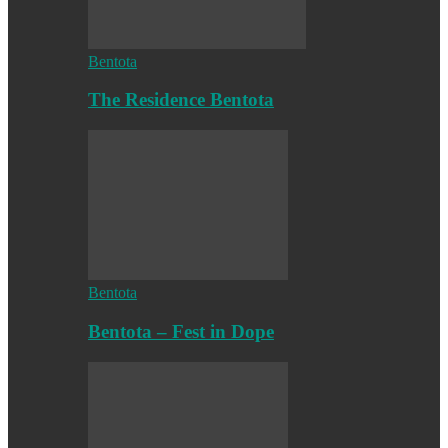
Bentota
The Residence Bentota
Bentota
Bentota – Fest in Dope