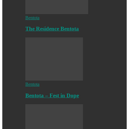
Bentota
The Residence Bentota
Bentota
Bentota – Fest in Dope