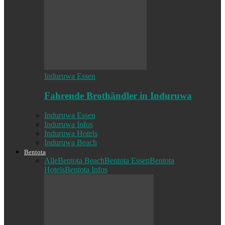
Induruwa Essen
Fahrende Brothändler in Induruwa
Induruwa Essen
Induruwa Infos
Induruwa Hotels
Induruwa Beach
Bentota
Alle
Bentota Beach
Bentota Essen
Bentota
Hotels
Bentota Infos