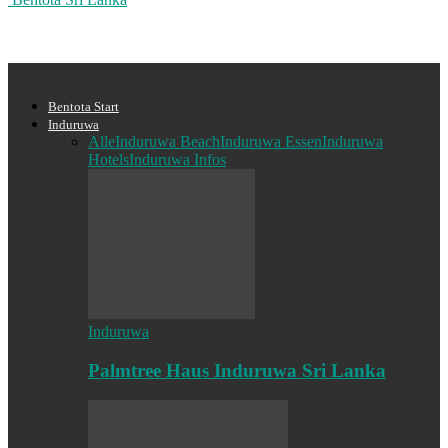
Bentota Start
Induruwa
Alle
Induruwa Beach
Induruwa Essen
Induruwa
Hotels
Induruwa Infos
Induruwa
Palmtree Haus Induruwa Sri Lanka