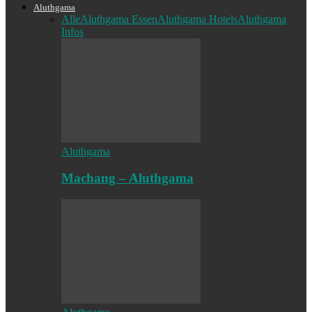
Aluthgama
Alle
Aluthgama Essen
Aluthgama Hotels
Aluthgama
Infos
Aluthgama
Machang – Aluthgama