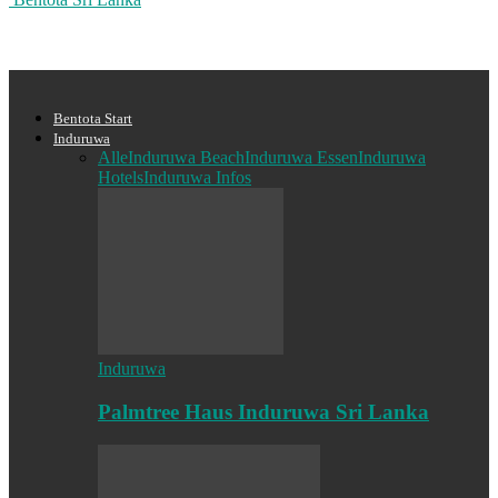
Bentota Start
Induruwa
Alle
Induruwa Beach
Induruwa Essen
Induruwa
Hotels
Induruwa Infos
Induruwa
Palmtree Haus Induruwa Sri Lanka