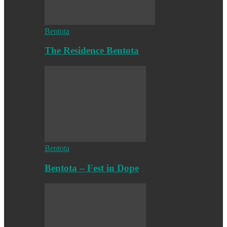
Bentota
The Residence Bentota
Bentota
Bentota – Fest in Dope