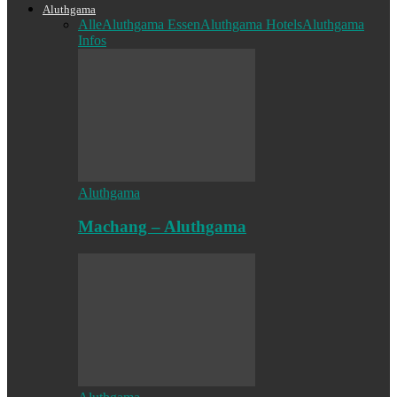
Aluthgama
Alle
Aluthgama Essen
Aluthgama Hotels
Aluthgama
Infos
Aluthgama
Machang – Aluthgama