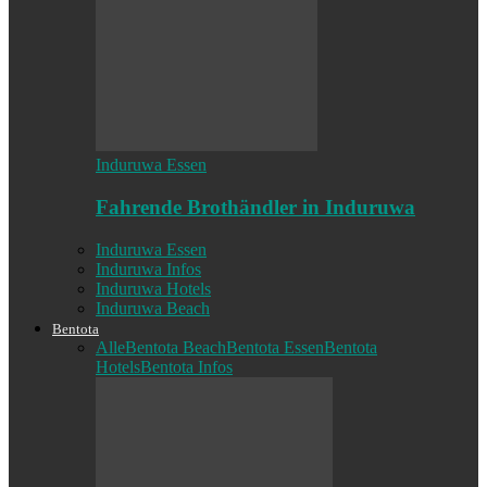
Induruwa Essen
Fahrende Brothändler in Induruwa
Induruwa Essen
Induruwa Infos
Induruwa Hotels
Induruwa Beach
Bentota
Alle
Bentota Beach
Bentota Essen
Bentota
Hotels
Bentota Infos