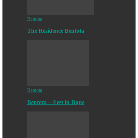
Bentota
The Residence Bentota
Bentota
Bentota – Fest in Dope