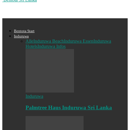
Bentota Start
Induruwa
Alle
Induruwa Beach
Induruwa Essen
Induruwa
Hotels
Induruwa Infos
Induruwa
Palmtree Haus Induruwa Sri Lanka