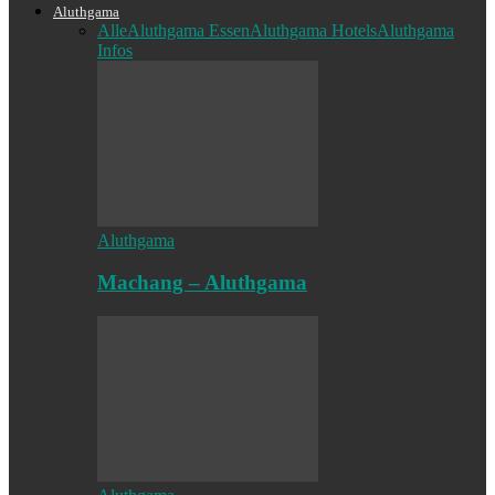
Aluthgama
Alle
Aluthgama Essen
Aluthgama Hotels
Aluthgama
Infos
Aluthgama
Machang – Aluthgama