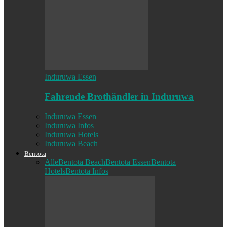
Induruwa Essen
Fahrende Brothändler in Induruwa
Induruwa Essen
Induruwa Infos
Induruwa Hotels
Induruwa Beach
Bentota
Alle
Bentota Beach
Bentota Essen
Bentota
Hotels
Bentota Infos