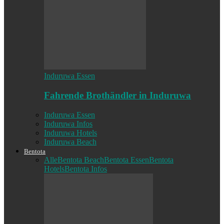
Induruwa Essen
Fahrende Brothändler in Induruwa
Induruwa Essen
Induruwa Infos
Induruwa Hotels
Induruwa Beach
Bentota
Alle
Bentota Beach
Bentota Essen
Bentota
Hotels
Bentota Infos