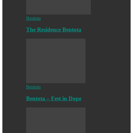
Bentota
The Residence Bentota
Bentota
Bentota – Fest in Dope