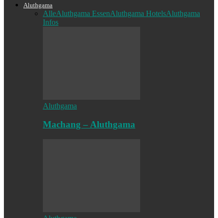
Aluthgama
Alle
Aluthgama Essen
Aluthgama Hotels
Aluthgama
Infos
Aluthgama
Machang – Aluthgama