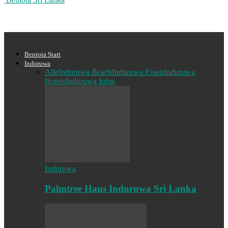
Bentota Start
Induruwa
Alle
Induruwa Beach
Induruwa Essen
Induruwa
Hotels
Induruwa Infos
Induruwa
Palmtree Haus Induruwa Sri Lanka