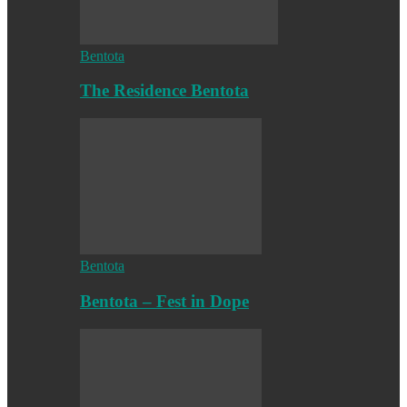
Bentota
The Residence Bentota
Bentota
Bentota – Fest in Dope