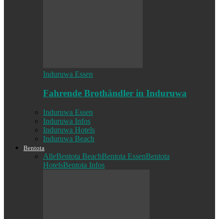
Induruwa Essen
Fahrende Brothändler in Induruwa
Induruwa Essen
Induruwa Infos
Induruwa Hotels
Induruwa Beach
Bentota
Alle
Bentota Beach
Bentota Essen
Bentota
Hotels
Bentota Infos