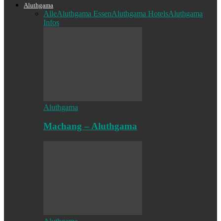
Aluthgama
Alle
Aluthgama Essen
Aluthgama Hotels
Aluthgama
Infos
Aluthgama
Machang – Aluthgama