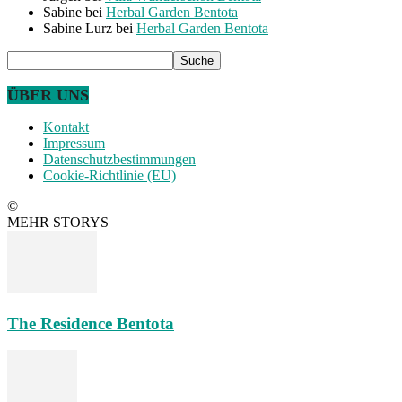
Sabine
bei
Herbal Garden Bentota
Sabine Lurz
bei
Herbal Garden Bentota
ÜBER UNS
Kontakt
Impressum
Datenschutzbestimmungen
Cookie-Richtlinie (EU)
©
MEHR STORYS
The Residence Bentota