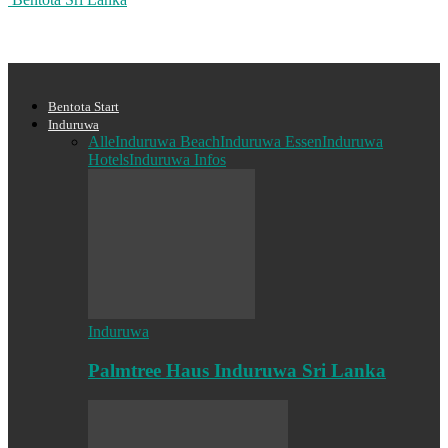
Bentota Start
Induruwa
Alle
Induruwa Beach
Induruwa Essen
Induruwa
Hotels
Induruwa Infos
Induruwa
Palmtree Haus Induruwa Sri Lanka