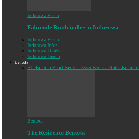
Induruwa Essen
Fahrende Brothändler in Induruwa
Induruwa Essen
Induruwa Infos
Induruwa Hotels
Induruwa Beach
Bentota
Alle
Bentota Beach
Bentota Essen
Bentota Hotels
Bentota 
Bentota
The Residence Bentota