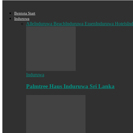
Bentota Start
Induruwa
Alle
Induruwa Beach
Induruwa Essen
Induruwa Hotels
In
Induruwa
Palmtree Haus Induruwa Sri Lanka