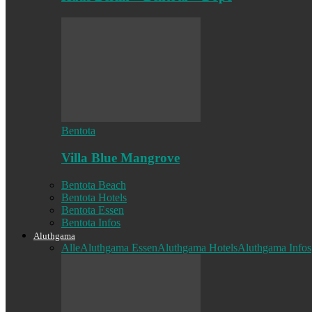
Bentota
Villa Blue Mangrove
Bentota Beach
Bentota Hotels
Bentota Essen
Bentota Infos
Aluthgama
Alle
Aluthgama Essen
Aluthgama Hotels
Aluthgama Infos