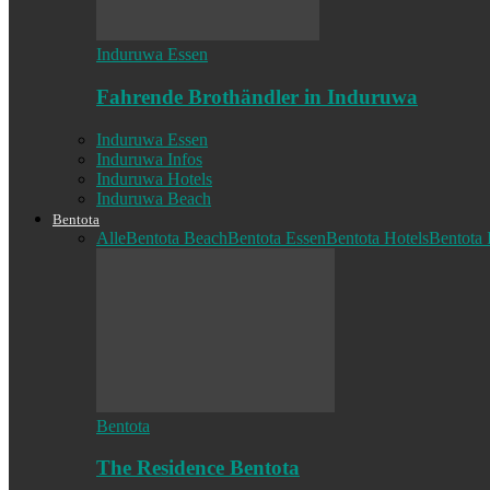
Induruwa Essen
Fahrende Brothändler in Induruwa
Induruwa Essen
Induruwa Infos
Induruwa Hotels
Induruwa Beach
Bentota
Alle
Bentota Beach
Bentota Essen
Bentota Hotels
Bentota 
Bentota
The Residence Bentota