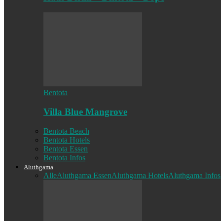
Bentota
Villa Blue Mangrove
Bentota Beach
Bentota Hotels
Bentota Essen
Bentota Infos
Aluthgama
Alle
Aluthgama Essen
Aluthgama Hotels
Aluthgama Infos