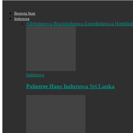
Bentota Start
Induruwa
Alle
Induruwa Beach
Induruwa Essen
Induruwa Hotels
In
Induruwa
Palmtree Haus Induruwa Sri Lanka