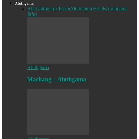
Aluthgama
Alle
Aluthgama Essen
Aluthgama Hotels
Aluthgama
Infos
Aluthgama
Machang – Aluthgama