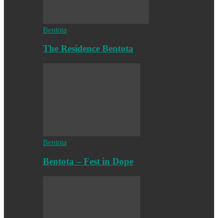
Bentota
The Residence Bentota
Bentota
Bentota – Fest in Dope