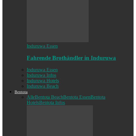
Induruwa Essen
Fahrende Brothändler in Induruwa
Induruwa Essen
Induruwa Infos
Induruwa Hotels
Induruwa Beach
Bentota
Alle
Bentota Beach
Bentota Essen
Bentota
Hotels
Bentota Infos