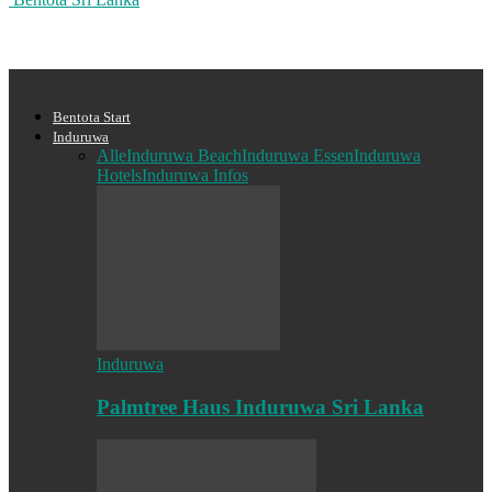
Bentota Start
Induruwa
Alle
Induruwa Beach
Induruwa Essen
Induruwa
Hotels
Induruwa Infos
Induruwa
Palmtree Haus Induruwa Sri Lanka