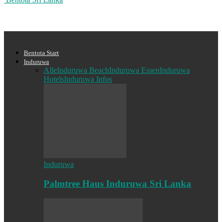
Bentota Start
Induruwa
Alle
Induruwa Beach
Induruwa Essen
Induruwa
Hotels
Induruwa Infos
Induruwa
Palmtree Haus Induruwa Sri Lanka