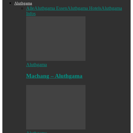
Aluthgama
Alle
Aluthgama Essen
Aluthgama Hotels
Aluthgama
Infos
Aluthgama
Machang – Aluthgama