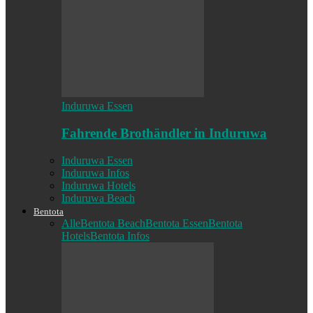
Induruwa Essen
Fahrende Brothändler in Induruwa
Induruwa Essen
Induruwa Infos
Induruwa Hotels
Induruwa Beach
Bentota
Alle
Bentota Beach
Bentota Essen
Bentota
Hotels
Bentota Infos