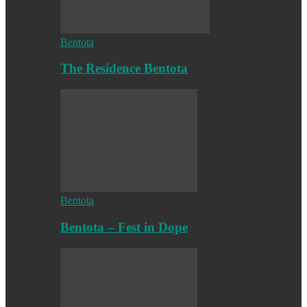
Bentota
The Residence Bentota
Bentota
Bentota – Fest in Dope