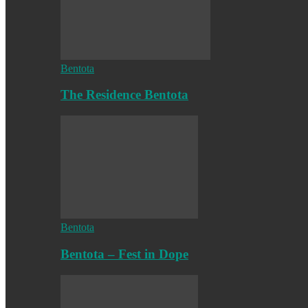
Bentota
The Residence Bentota
Bentota
Bentota – Fest in Dope