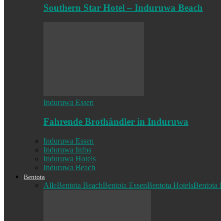
Southern Star Hotel – Induruwa Beach
Induruwa Essen
Fahrende Brothändler in Induruwa
Induruwa Essen
Induruwa Infos
Induruwa Hotels
Induruwa Beach
Bentota
Alle
Bentota Beach
Bentota Essen
Bentota Hotels
Bentota 