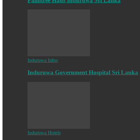
Palmtree Haus Induruwa Sri Lanka
Induruwa Infos
Induruwa Government Hospital Sri Lanka
Induruwa Hotels