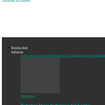
Bentota Start
Induruwa
Alle
Induruwa Beach
Induruwa Essen
Induruwa Hotels
In
Induruwa