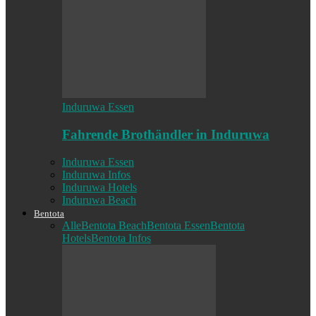
Induruwa Essen
Fahrende Brothändler in Induruwa
Induruwa Essen
Induruwa Infos
Induruwa Hotels
Induruwa Beach
Bentota
Alle
Bentota Beach
Bentota Essen
Bentota
Hotels
Bentota Infos