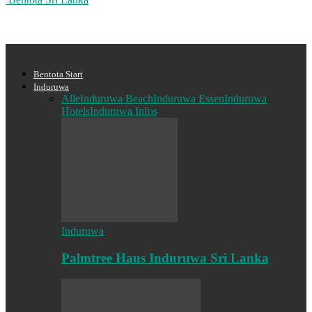
Bentota Start
Induruwa
Alle
Induruwa Beach
Induruwa Essen
Induruwa
Hotels
Induruwa Infos
Induruwa
Palmtree Haus Induruwa Sri Lanka