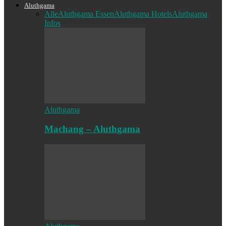
Aluthgama
Alle
Aluthgama Essen
Aluthgama Hotels
Aluthgama
Infos
Aluthgama
Machang – Aluthgama