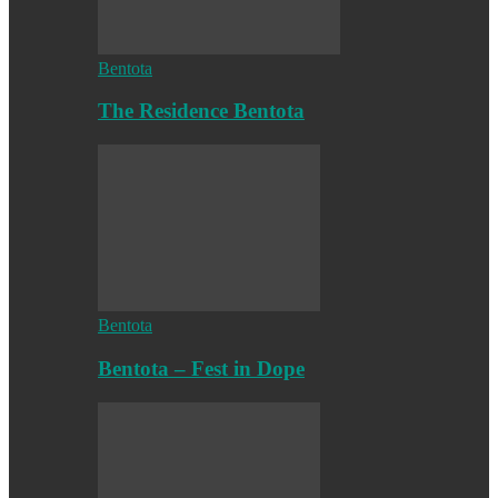
Bentota
The Residence Bentota
Bentota
Bentota – Fest in Dope