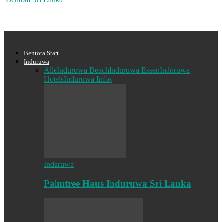
Bentota Start
Induruwa
Alle
Induruwa Beach
Induruwa Essen
Induruwa
Hotels
Induruwa Infos
Induruwa
Palmtree Haus Induruwa Sri Lanka