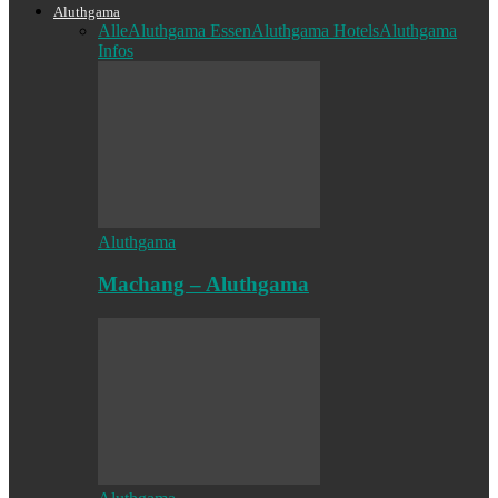
Aluthgama
Alle
Aluthgama Essen
Aluthgama Hotels
Aluthgama
Infos
Aluthgama
Machang – Aluthgama