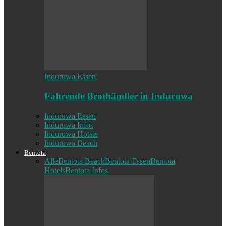
Induruwa Essen
Fahrende Brothändler in Induruwa
Induruwa Essen
Induruwa Infos
Induruwa Hotels
Induruwa Beach
Bentota
Alle
Bentota Beach
Bentota Essen
Bentota
Hotels
Bentota Infos