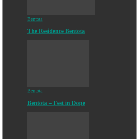
Bentota
The Residence Bentota
Bentota
Bentota – Fest in Dope