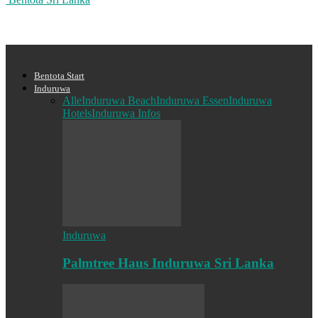
Bentota Start
Induruwa
Alle
Induruwa Beach
Induruwa Essen
Induruwa
Hotels
Induruwa Infos
Induruwa
Palmtree Haus Induruwa Sri Lanka