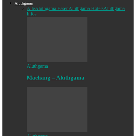
Aluthgama
Alle
Aluthgama Essen
Aluthgama Hotels
Aluthgama
Infos
Aluthgama
Machang – Aluthgama