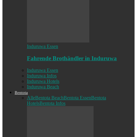
Induruwa Essen
Fahrende Brothändler in Induruwa
Induruwa Essen
Induruwa Infos
Induruwa Hotels
Induruwa Beach
Bentota
Alle
Bentota Beach
Bentota Essen
Bentota
Hotels
Bentota Infos