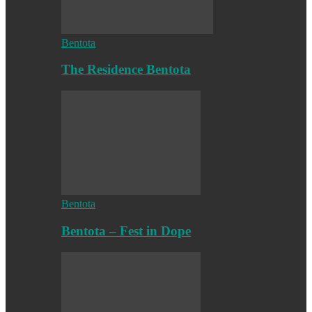
Bentota
The Residence Bentota
Bentota
Bentota – Fest in Dope