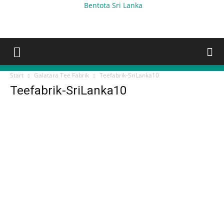
Bentota Sri Lanka
Start
Galatara Tee Fabrik
Teefabrik-SriLanka10
Teefabrik-SriLanka10