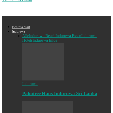
Bentota Start
Induruwa
Alle
Induruwa Beach
Induruwa Essen
Induruwa
Hotels
Induruwa Infos
Induruwa
Palmtree Haus Induruwa Sri Lanka