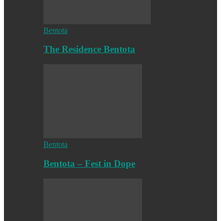
Bentota
The Residence Bentota
Bentota
Bentota – Fest in Dope