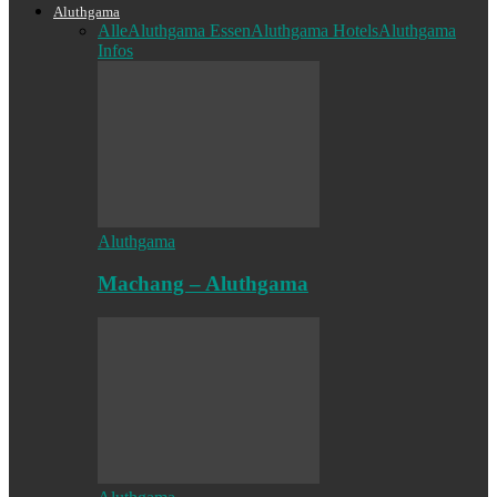
Aluthgama
Alle
Aluthgama Essen
Aluthgama Hotels
Aluthgama
Infos
Aluthgama
Machang – Aluthgama