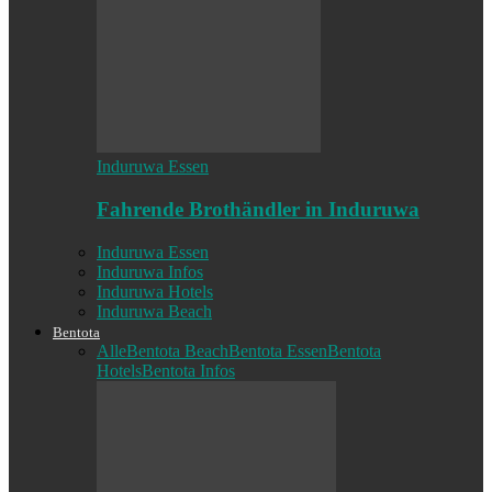
Induruwa Essen
Fahrende Brothändler in Induruwa
Induruwa Essen
Induruwa Infos
Induruwa Hotels
Induruwa Beach
Bentota
Alle
Bentota Beach
Bentota Essen
Bentota
Hotels
Bentota Infos