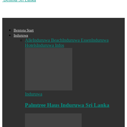
Bentota Start
Induruwa
Alle
Induruwa Beach
Induruwa Essen
Induruwa
Hotels
Induruwa Infos
Induruwa
Palmtree Haus Induruwa Sri Lanka