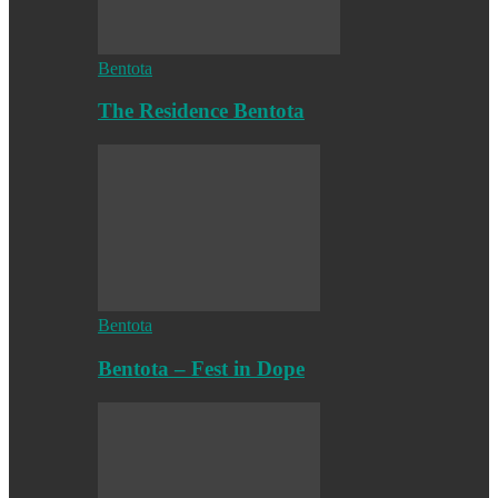
Bentota
The Residence Bentota
Bentota
Bentota – Fest in Dope