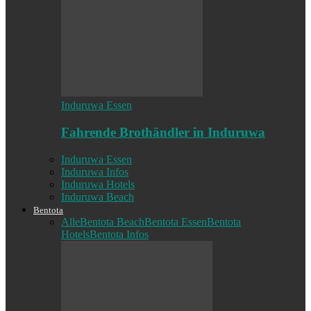
Induruwa Essen
Fahrende Brothändler in Induruwa
Induruwa Essen
Induruwa Infos
Induruwa Hotels
Induruwa Beach
Bentota
Alle
Bentota Beach
Bentota Essen
Bentota
Hotels
Bentota Infos