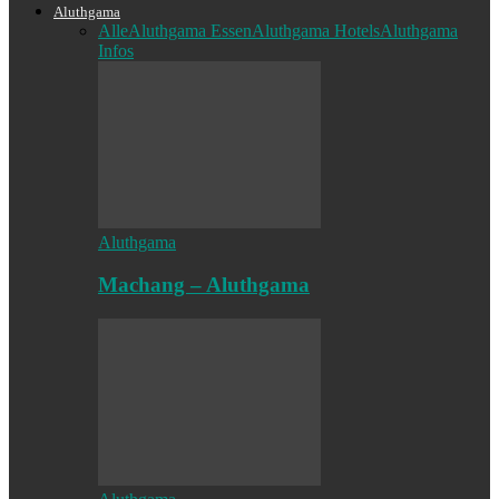
Aluthgama
Alle
Aluthgama Essen
Aluthgama Hotels
Aluthgama
Infos
Aluthgama
Machang – Aluthgama