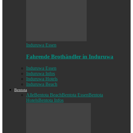
Induruwa Essen
Fahrende Brothändler in Induruwa
Induruwa Essen
Induruwa Infos
Induruwa Hotels
Induruwa Beach
Bentota
Alle
Bentota Beach
Bentota Essen
Bentota
Hotels
Bentota Infos