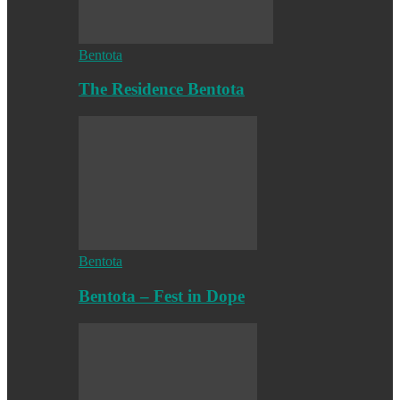
Bentota
The Residence Bentota
Bentota
Bentota – Fest in Dope