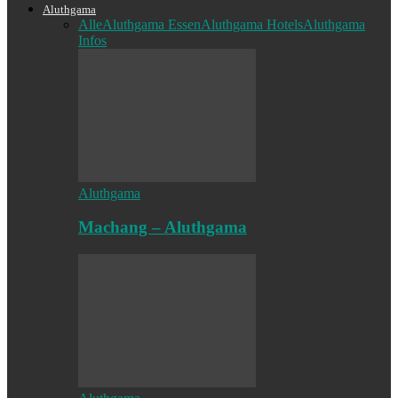
Aluthgama
Alle
Aluthgama Essen
Aluthgama Hotels
Aluthgama
Infos
Aluthgama
Machang – Aluthgama