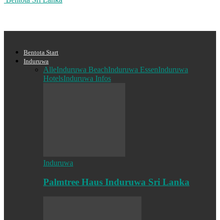
Bentota Start
Induruwa
Alle
Induruwa Beach
Induruwa Essen
Induruwa
Hotels
Induruwa Infos
Induruwa
Palmtree Haus Induruwa Sri Lanka