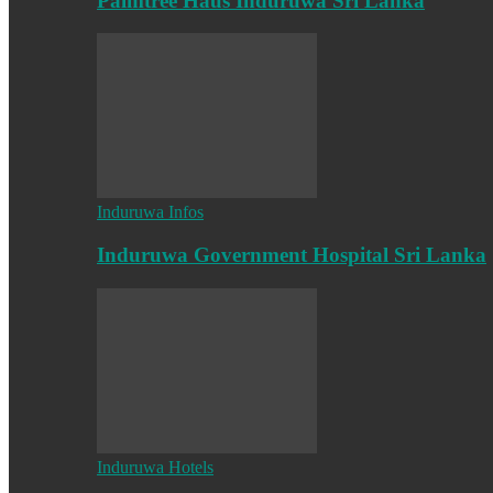
Palmtree Haus Induruwa Sri Lanka
Induruwa Infos
Induruwa Government Hospital Sri Lanka
Induruwa Hotels