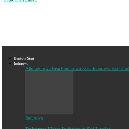
Bentota Start
Induruwa
Alle
Induruwa Beach
Induruwa Essen
Induruwa Hotels
In
Induruwa