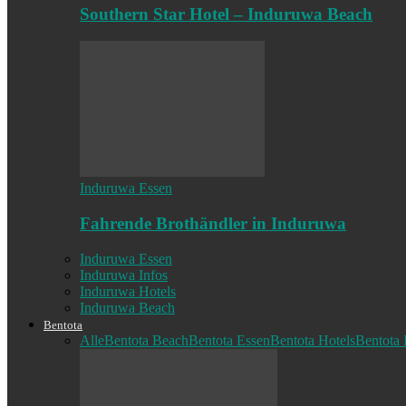
Southern Star Hotel – Induruwa Beach
Induruwa Essen
Fahrende Brothändler in Induruwa
Induruwa Essen
Induruwa Infos
Induruwa Hotels
Induruwa Beach
Bentota
Alle
Bentota Beach
Bentota Essen
Bentota Hotels
Bentota 