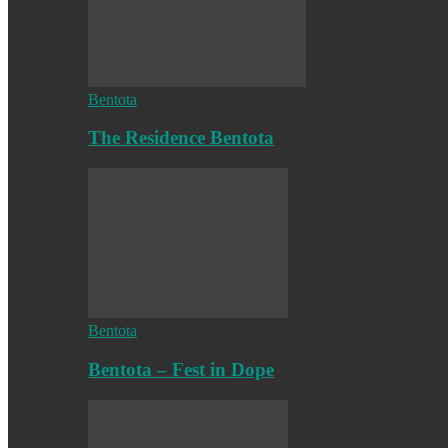
Bentota
The Residence Bentota
Bentota
Bentota – Fest in Dope