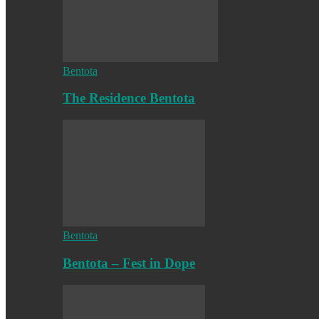
Bentota
The Residence Bentota
Bentota
Bentota – Fest in Dope