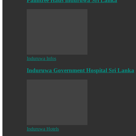
Palmtree Haus Induruwa Sri Lanka
Induruwa Infos
Induruwa Government Hospital Sri Lanka
Induruwa Hotels