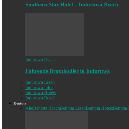
Southern Star Hotel – Induruwa Beach
Induruwa Essen
Fahrende Brothändler in Induruwa
Induruwa Essen
Induruwa Infos
Induruwa Hotels
Induruwa Beach
Bentota
Alle
Bentota Beach
Bentota Essen
Bentota Hotels
Bentota 