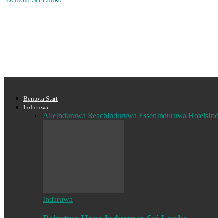
Bentota Start
Induruwa
Alle
Induruwa Beach
Induruwa Essen
Induruwa Hotels
In
Induruwa