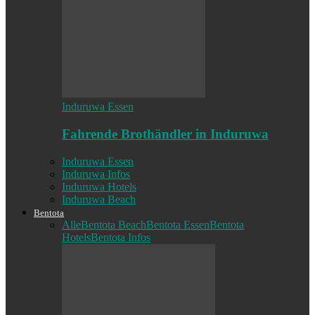
Induruwa Essen
Fahrende Brothändler in Induruwa
Induruwa Essen
Induruwa Infos
Induruwa Hotels
Induruwa Beach
Bentota
Alle
Bentota Beach
Bentota Essen
Bentota
Hotels
Bentota Infos