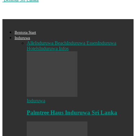
Bentota Start
Induruwa
Alle
Induruwa Beach
Induruwa Essen
Induruwa
Hotels
Induruwa Infos
Induruwa
Palmtree Haus Induruwa Sri Lanka