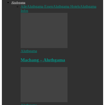
Aluthgama
Alle
Aluthgama Essen
Aluthgama Hotels
Aluthgama
Infos
Aluthgama
Machang – Aluthgama