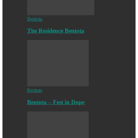
Bentota
The Residence Bentota
Bentota
Bentota – Fest in Dope