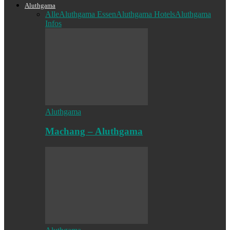
Aluthgama
Alle
Aluthgama Essen
Aluthgama Hotels
Aluthgama
Infos
Aluthgama
Machang – Aluthgama