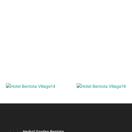
NEWS
Herbal Garden Bentota
K. L.
bei