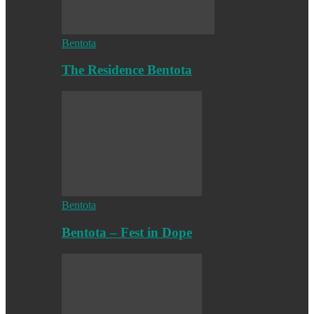
Bentota
The Residence Bentota
Bentota
Bentota – Fest in Dope