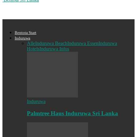
Bentota Start
Induruwa
Alle
Induruwa Beach
Induruwa Essen
Induruwa
Hotels
Induruwa Infos
Induruwa
Palmtree Haus Induruwa Sri Lanka