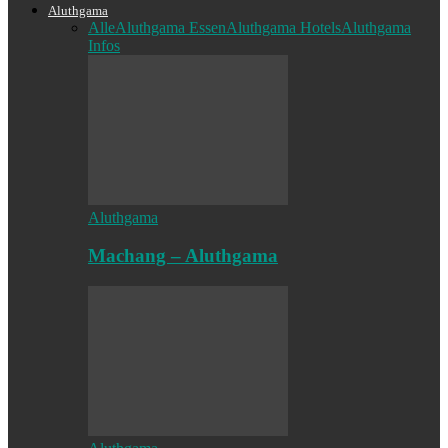
Aluthgama
Alle
Aluthgama Essen
Aluthgama Hotels
Aluthgama
Infos
Aluthgama
Machang – Aluthgama