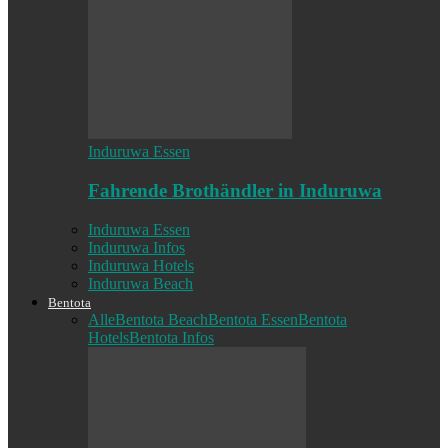
Induruwa Essen
Fahrende Brothändler in Induruwa
Induruwa Essen
Induruwa Infos
Induruwa Hotels
Induruwa Beach
Bentota
Alle
Bentota Beach
Bentota Essen
Bentota
Hotels
Bentota Infos