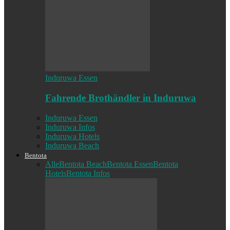
Induruwa Essen
Fahrende Brothändler in Induruwa
Induruwa Essen
Induruwa Infos
Induruwa Hotels
Induruwa Beach
Bentota
Alle
Bentota Beach
Bentota Essen
Bentota
Hotels
Bentota Infos