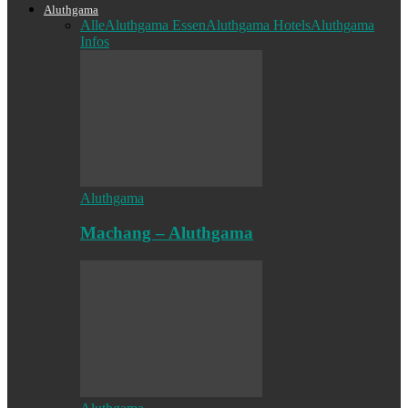
Aluthgama
Alle
Aluthgama Essen
Aluthgama Hotels
Aluthgama
Infos
Aluthgama
Machang – Aluthgama