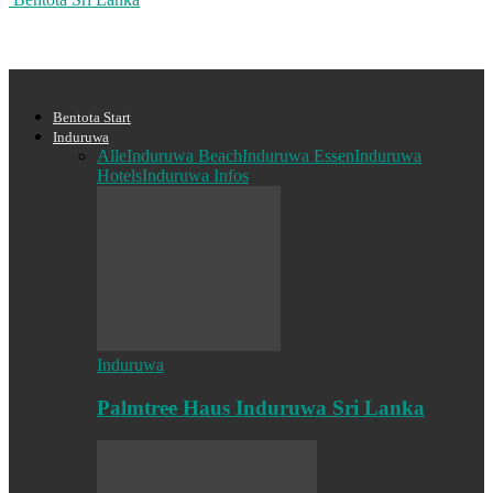
Bentota Start
Induruwa
Alle
Induruwa Beach
Induruwa Essen
Induruwa
Hotels
Induruwa Infos
Induruwa
Palmtree Haus Induruwa Sri Lanka