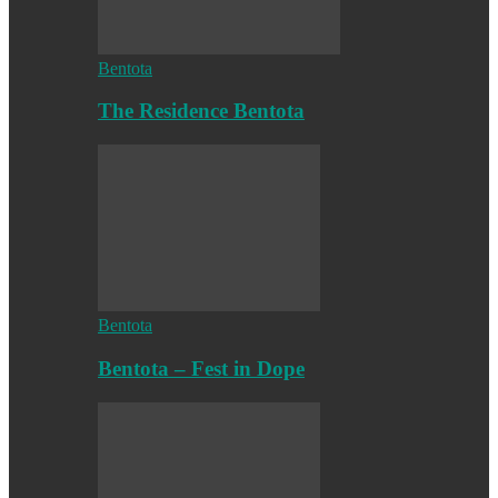
Bentota
The Residence Bentota
Bentota
Bentota – Fest in Dope