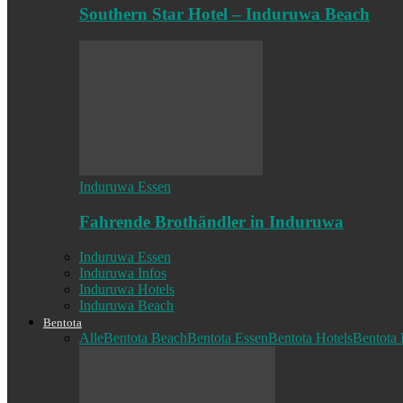
Southern Star Hotel – Induruwa Beach
Induruwa Essen
Fahrende Brothändler in Induruwa
Induruwa Essen
Induruwa Infos
Induruwa Hotels
Induruwa Beach
Bentota
Alle
Bentota Beach
Bentota Essen
Bentota Hotels
Bentota 