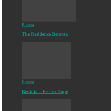
Bentota
The Residence Bentota
Bentota
Bentota – Fest in Dope