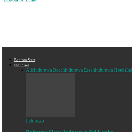
Bentota Start
Induruwa
Alle
Induruwa Beach
Induruwa Essen
Induruwa Hotels
In
Induruwa