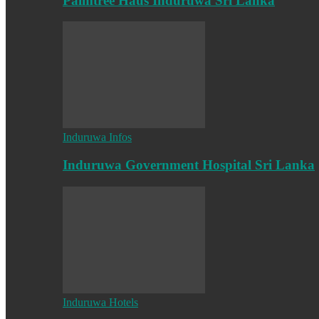
Palmtree Haus Induruwa Sri Lanka
Induruwa Infos
Induruwa Government Hospital Sri Lanka
Induruwa Hotels