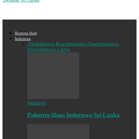
Bentota Start
Induruwa
Alle
Induruwa Beach
Induruwa Essen
Induruwa
Hotels
Induruwa Infos
Induruwa
Palmtree Haus Induruwa Sri Lanka