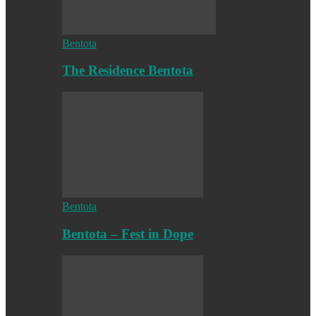
Bentota
The Residence Bentota
Bentota
Bentota – Fest in Dope