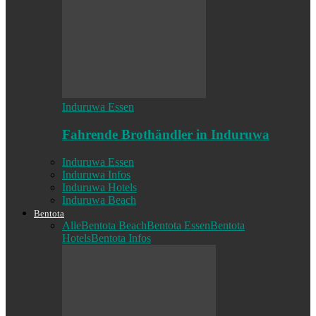
Induruwa Essen
Fahrende Brothändler in Induruwa
Induruwa Essen
Induruwa Infos
Induruwa Hotels
Induruwa Beach
Bentota
Alle
Bentota Beach
Bentota Essen
Bentota
Hotels
Bentota Infos