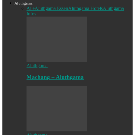
Aluthgama
Alle
Aluthgama Essen
Aluthgama Hotels
Aluthgama
Infos
Aluthgama
Machang – Aluthgama