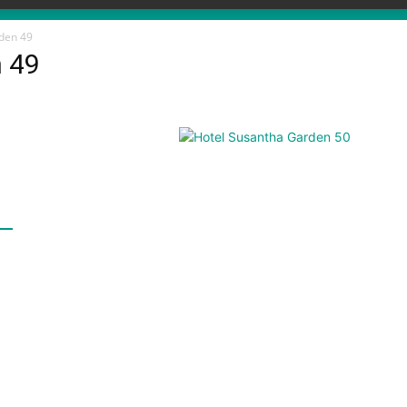
den 49
 49