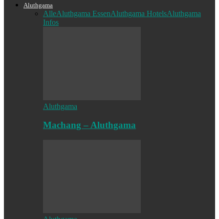
Aluthgama
Alle
Aluthgama Essen
Aluthgama Hotels
Aluthgama
Infos
Aluthgama
Machang – Aluthgama