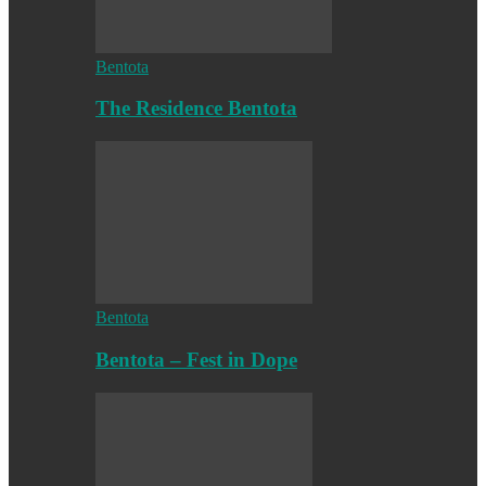
Bentota
The Residence Bentota
Bentota
Bentota – Fest in Dope