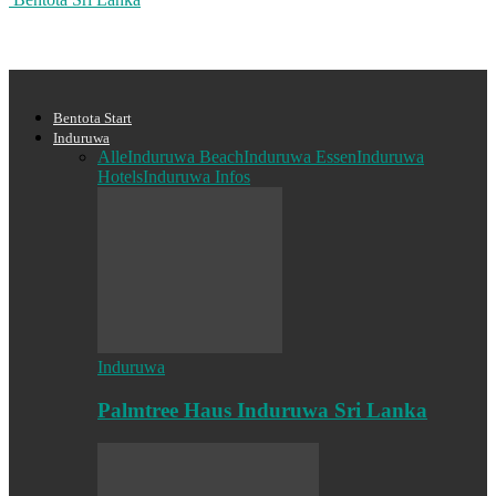
Bentota Start
Induruwa
Alle
Induruwa Beach
Induruwa Essen
Induruwa
Hotels
Induruwa Infos
Induruwa
Palmtree Haus Induruwa Sri Lanka