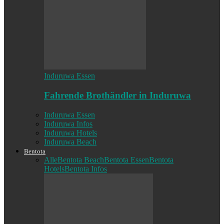
Induruwa Essen
Fahrende Brothändler in Induruwa
Induruwa Essen
Induruwa Infos
Induruwa Hotels
Induruwa Beach
Bentota
Alle
Bentota Beach
Bentota Essen
Bentota
Hotels
Bentota Infos