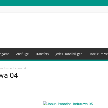
thgama
Ausflüge
Transfers
Jedes Hotel billiger
Hotel zum Ve
radise-Induruwa 04
uwa 04