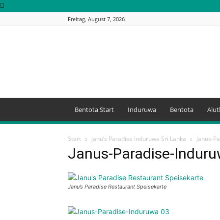
Freitag, August 7, 2026
Bentota
Sri
Lanka
Bentota Start
Induruwa
Bentota
Alu
Start
Janu’s Paradise Induruwa Sri Lanka
Janus-Pa
Janus-Paradise-Indur
Janu’s Paradise Restaurant Speisekarte