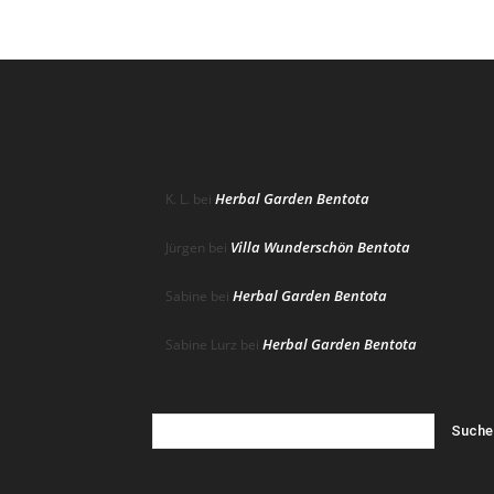
NEWS
Herbal Garden Bentota
K. L.
bei
Villa Wunderschön Bentota
Jürgen
bei
Herbal Garden Bentota
Sabine
bei
Herbal Garden Bentota
Sabine Lurz
bei