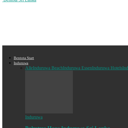
Bentota Start
Induruwa
Alle
Induruwa Beach
Induruwa Essen
Induruwa Hotels
In
Induruwa