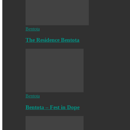
Bentota
The Residence Bentota
Bentota
Bentota – Fest in Dope