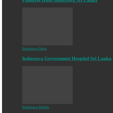
Palmtree Haus Induruwa Sri Lanka
Induruwa Infos
Induruwa Government Hospital Sri Lanka
Induruwa Hotels