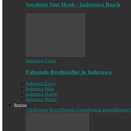
Southern Star Hotel – Induruwa Beach
Induruwa Essen
Fahrende Brothändler in Induruwa
Induruwa Essen
Induruwa Infos
Induruwa Hotels
Induruwa Beach
Bentota
Alle
Bentota Beach
Bentota Essen
Bentota Hotels
Bentota 