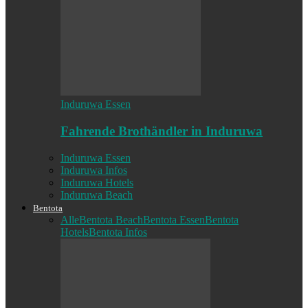
Induruwa Essen
Fahrende Brothändler in Induruwa
Induruwa Essen
Induruwa Infos
Induruwa Hotels
Induruwa Beach
Bentota
Alle
Bentota Beach
Bentota Essen
Bentota
Hotels
Bentota Infos