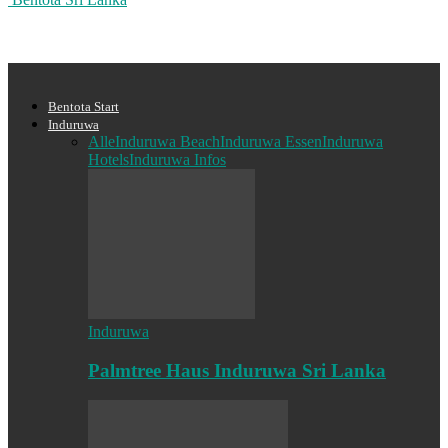
Bentota Start
Induruwa
Alle
Induruwa Beach
Induruwa Essen
Induruwa
Hotels
Induruwa Infos
Induruwa
Palmtree Haus Induruwa Sri Lanka