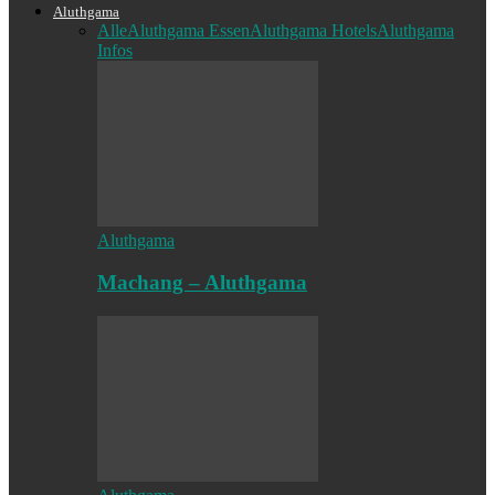
Aluthgama
Alle
Aluthgama Essen
Aluthgama Hotels
Aluthgama
Infos
Aluthgama
Machang – Aluthgama