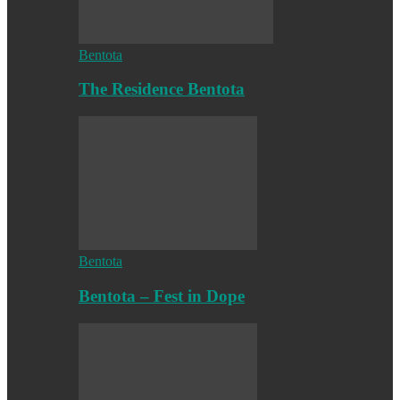
Bentota
The Residence Bentota
Bentota
Bentota – Fest in Dope