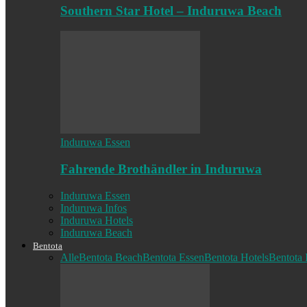
Southern Star Hotel – Induruwa Beach
Induruwa Essen
Fahrende Brothändler in Induruwa
Induruwa Essen
Induruwa Infos
Induruwa Hotels
Induruwa Beach
Bentota
Alle
Bentota Beach
Bentota Essen
Bentota Hotels
Bentota 