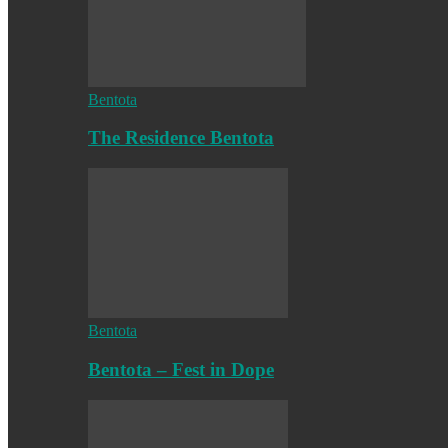
Bentota
The Residence Bentota
Bentota
Bentota – Fest in Dope