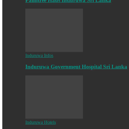
Palmtree Haus Induruwa Sri Lanka
Induruwa Infos
Induruwa Government Hospital Sri Lanka
Induruwa Hotels