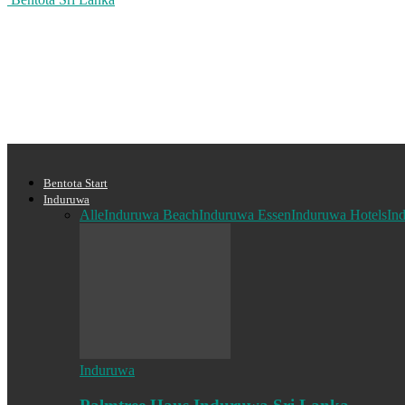
Bentota Start
Induruwa
Alle
Induruwa Beach
Induruwa Essen
Induruwa Hotels
In
Induruwa