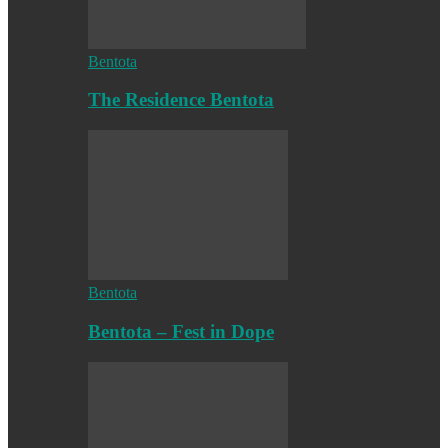
Bentota
The Residence Bentota
Bentota
Bentota – Fest in Dope