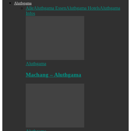
Aluthgama
Alle
Aluthgama Essen
Aluthgama Hotels
Aluthgama
Infos
Aluthgama
Machang – Aluthgama