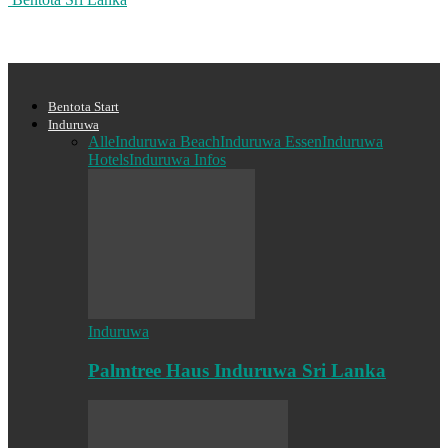
Bentota Start
Induruwa
Alle
Induruwa Beach
Induruwa Essen
Induruwa
Hotels
Induruwa Infos
Induruwa
Palmtree Haus Induruwa Sri Lanka