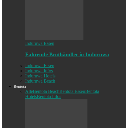
Induruwa Essen
Fahrende Brothändler in Induruwa
Induruwa Essen
Induruwa Infos
Induruwa Hotels
Induruwa Beach
Bentota
Alle
Bentota Beach
Bentota Essen
Bentota
Hotels
Bentota Infos