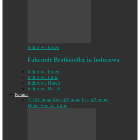
Induruwa Essen
Fahrende Brothändler in Induruwa
Induruwa Essen
Induruwa Infos
Induruwa Hotels
Induruwa Beach
Bentota
Alle
Bentota Beach
Bentota Essen
Bentota
Hotels
Bentota Infos