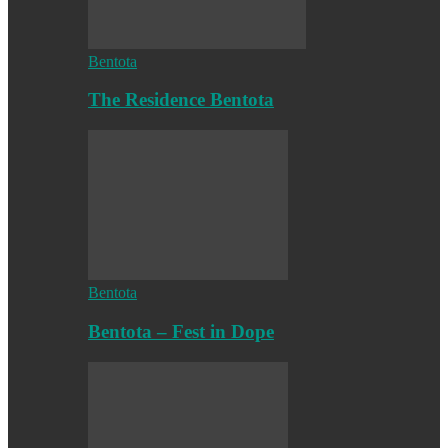
Bentota
The Residence Bentota
Bentota
Bentota – Fest in Dope