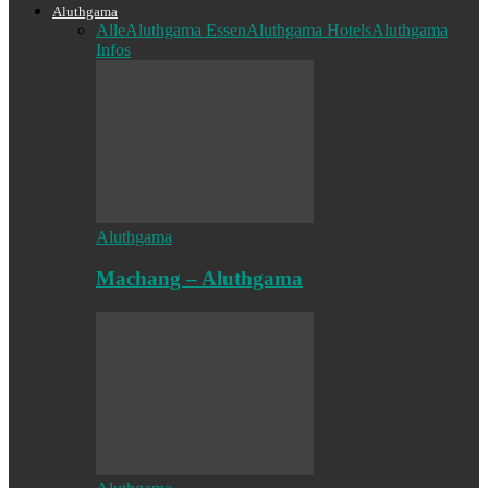
Aluthgama
Alle
Aluthgama Essen
Aluthgama Hotels
Aluthgama
Infos
Aluthgama
Machang – Aluthgama