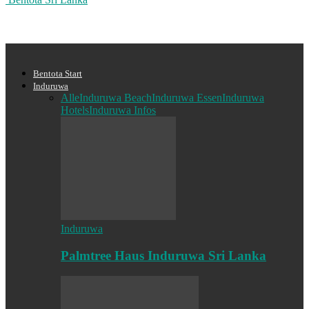
Bentota Start
Induruwa
Alle
Induruwa Beach
Induruwa Essen
Induruwa
Hotels
Induruwa Infos
Induruwa
Palmtree Haus Induruwa Sri Lanka