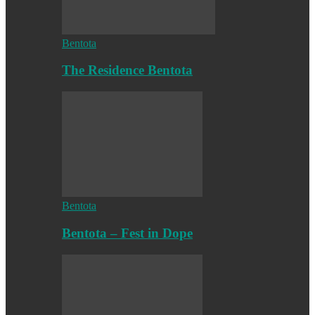
Bentota
The Residence Bentota
Bentota
Bentota – Fest in Dope