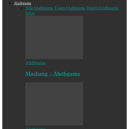
Aluthgama
Alle
Aluthgama Essen
Aluthgama Hotels
Aluthgama
Infos
Aluthgama
Machang – Aluthgama