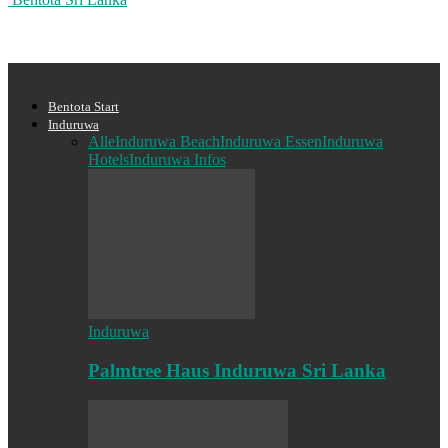
Bentota Start
Induruwa
Alle
Induruwa Beach
Induruwa Essen
Induruwa
Hotels
Induruwa Infos
Induruwa
Palmtree Haus Induruwa Sri Lanka