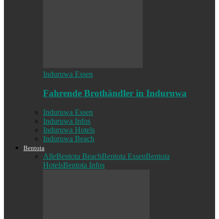
Induruwa Essen
Fahrende Brothändler in Induruwa
Induruwa Essen
Induruwa Infos
Induruwa Hotels
Induruwa Beach
Bentota
Alle
Bentota Beach
Bentota Essen
Bentota
Hotels
Bentota Infos