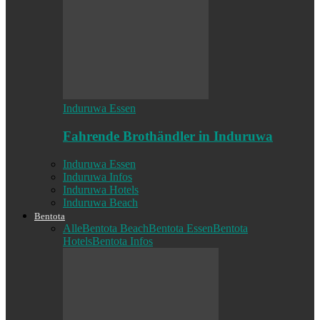
Induruwa Essen
Fahrende Brothändler in Induruwa
Induruwa Essen
Induruwa Infos
Induruwa Hotels
Induruwa Beach
Bentota
Alle
Bentota Beach
Bentota Essen
Bentota
Hotels
Bentota Infos