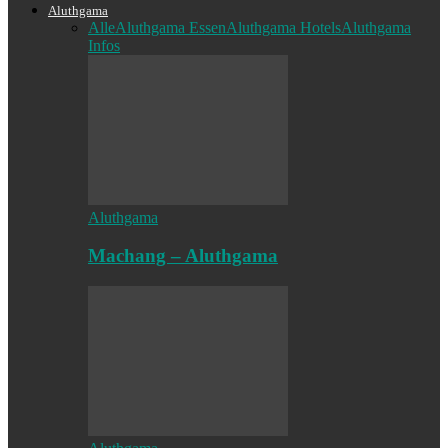
Aluthgama
Alle
Aluthgama Essen
Aluthgama Hotels
Aluthgama
Infos
Aluthgama
Machang – Aluthgama