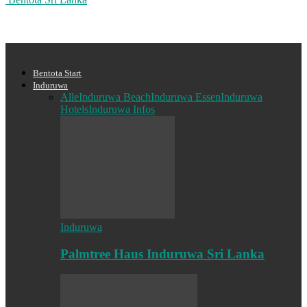
Bentota Start
Induruwa
Alle
Induruwa Beach
Induruwa Essen
Induruwa
Hotels
Induruwa Infos
Induruwa
Palmtree Haus Induruwa Sri Lanka