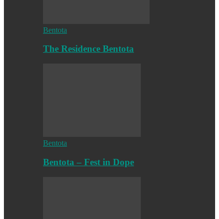
Bentota
The Residence Bentota
Bentota
Bentota – Fest in Dope