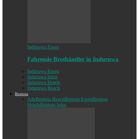
Induruwa Essen
Fahrende Brothändler in Induruwa
Induruwa Essen
Induruwa Infos
Induruwa Hotels
Induruwa Beach
Bentota
Alle
Bentota Beach
Bentota Essen
Bentota
Hotels
Bentota Infos