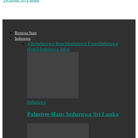
Bentota Start
Induruwa
Alle
Induruwa Beach
Induruwa Essen
Induruwa
Hotels
Induruwa Infos
Induruwa
Palmtree Haus Induruwa Sri Lanka