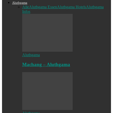
Aluthgama
Alle
Aluthgama Essen
Aluthgama Hotels
Aluthgama
Infos
Aluthgama
Machang – Aluthgama