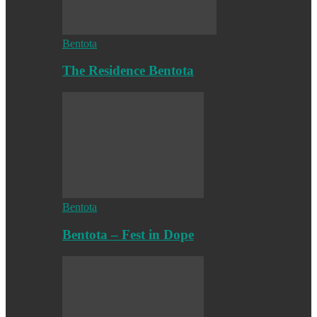
Bentota
The Residence Bentota
Bentota
Bentota – Fest in Dope