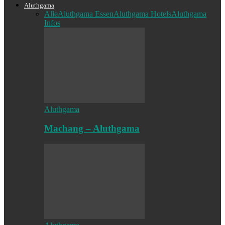
Aluthgama
Alle
Aluthgama Essen
Aluthgama Hotels
Aluthgama
Infos
Aluthgama
Machang – Aluthgama