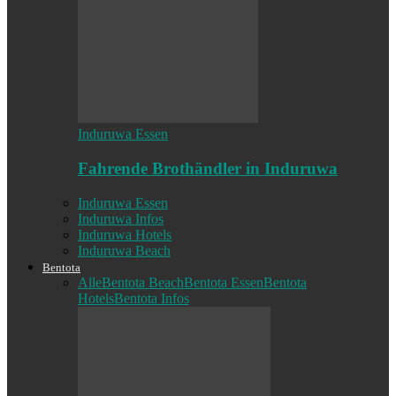
Induruwa Essen
Fahrende Brothändler in Induruwa
Induruwa Essen
Induruwa Infos
Induruwa Hotels
Induruwa Beach
Bentota
Alle
Bentota Beach
Bentota Essen
Bentota
Hotels
Bentota Infos