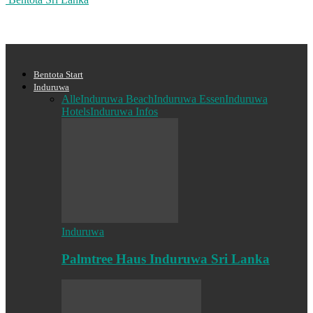
Bentota Start
Induruwa
Alle
Induruwa Beach
Induruwa Essen
Induruwa
Hotels
Induruwa Infos
Induruwa
Palmtree Haus Induruwa Sri Lanka