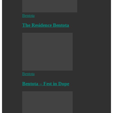
Bentota
The Residence Bentota
Bentota
Bentota – Fest in Dope