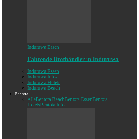
Induruwa Essen
Fahrende Brothändler in Induruwa
Induruwa Essen
Induruwa Infos
Induruwa Hotels
Induruwa Beach
Bentota
Alle
Bentota Beach
Bentota Essen
Bentota
Hotels
Bentota Infos