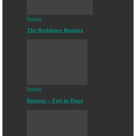
Bentota
The Residence Bentota
Bentota
Bentota – Fest in Dope