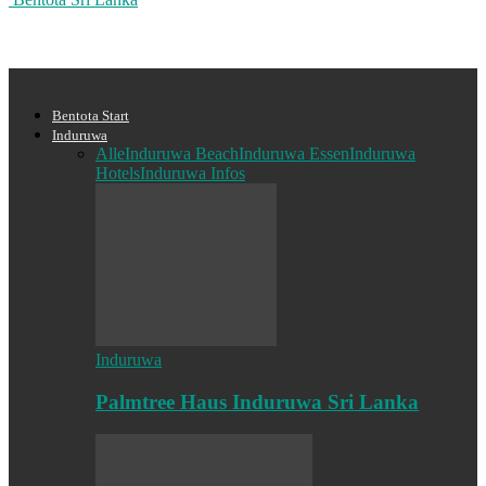
Bentota Start
Induruwa
Alle
Induruwa Beach
Induruwa Essen
Induruwa
Hotels
Induruwa Infos
Induruwa
Palmtree Haus Induruwa Sri Lanka