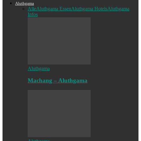
Aluthgama
Alle
Aluthgama Essen
Aluthgama Hotels
Aluthgama
Infos
Aluthgama
Machang – Aluthgama