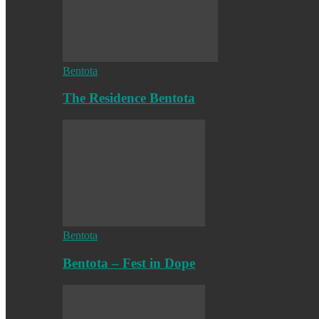
Bentota
The Residence Bentota
Bentota
Bentota – Fest in Dope