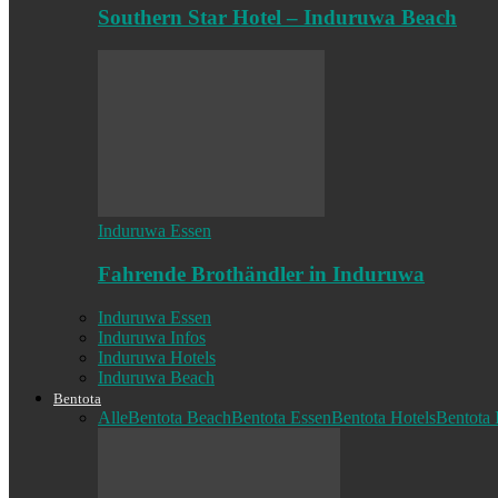
Southern Star Hotel – Induruwa Beach
Induruwa Essen
Fahrende Brothändler in Induruwa
Induruwa Essen
Induruwa Infos
Induruwa Hotels
Induruwa Beach
Bentota
Alle
Bentota Beach
Bentota Essen
Bentota Hotels
Bentota 