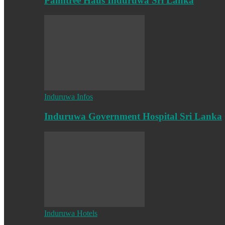
Palmtree Haus Induruwa Sri Lanka
Induruwa Infos
Induruwa Government Hospital Sri Lanka
Induruwa Hotels