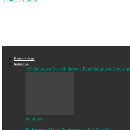
Bentota Start
Induruwa
Alle
Induruwa Beach
Induruwa Essen
Induruwa Hotels
In
Induruwa