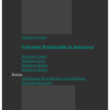
Induruwa Essen
Fahrende Brothändler in Induruwa
Induruwa Essen
Induruwa Infos
Induruwa Hotels
Induruwa Beach
Bentota
Alle
Bentota Beach
Bentota Essen
Bentota
Hotels
Bentota Infos