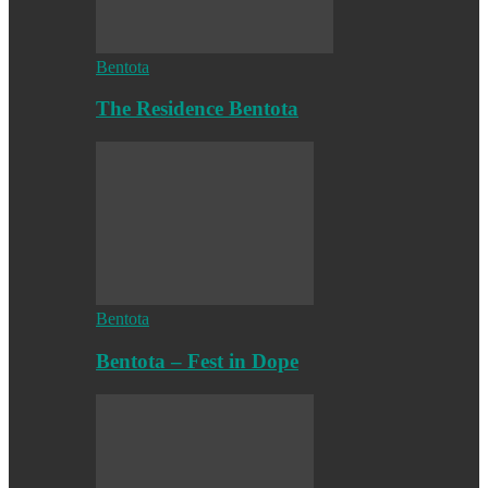
Bentota
The Residence Bentota
Bentota
Bentota – Fest in Dope