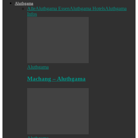
Aluthgama
Alle
Aluthgama Essen
Aluthgama Hotels
Aluthgama
Infos
Aluthgama
Machang – Aluthgama