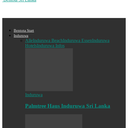
Bentota Start
Induruwa
Alle
Induruwa Beach
Induruwa Essen
Induruwa
Hotels
Induruwa Infos
Induruwa
Palmtree Haus Induruwa Sri Lanka