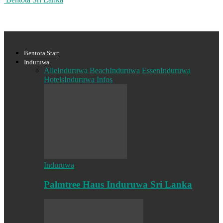
Bentota Start
Induruwa
Alle
Induruwa Beach
Induruwa Essen
Induruwa
Hotels
Induruwa Infos
Induruwa
Palmtree Haus Induruwa Sri Lanka