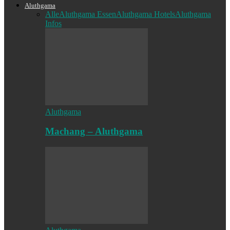
Aluthgama
Alle
Aluthgama Essen
Aluthgama Hotels
Aluthgama
Infos
Aluthgama
Machang – Aluthgama