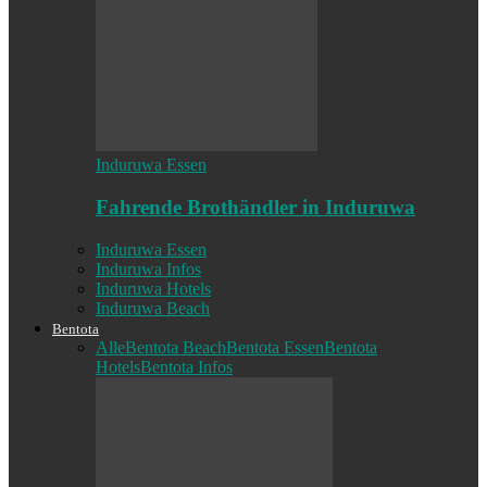
Induruwa Essen
Fahrende Brothändler in Induruwa
Induruwa Essen
Induruwa Infos
Induruwa Hotels
Induruwa Beach
Bentota
Alle
Bentota Beach
Bentota Essen
Bentota
Hotels
Bentota Infos