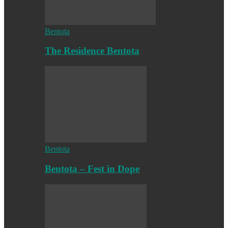
Bentota
The Residence Bentota
Bentota
Bentota – Fest in Dope