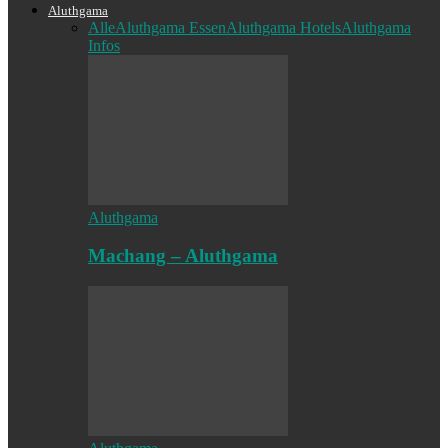
Aluthgama
Alle
Aluthgama Essen
Aluthgama Hotels
Aluthgama
Infos
Aluthgama
Machang – Aluthgama