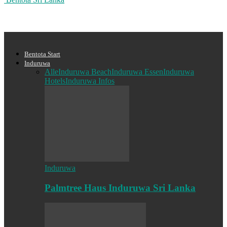
Bentota Start
Induruwa
Alle
Induruwa Beach
Induruwa Essen
Induruwa
Hotels
Induruwa Infos
Induruwa
Palmtree Haus Induruwa Sri Lanka