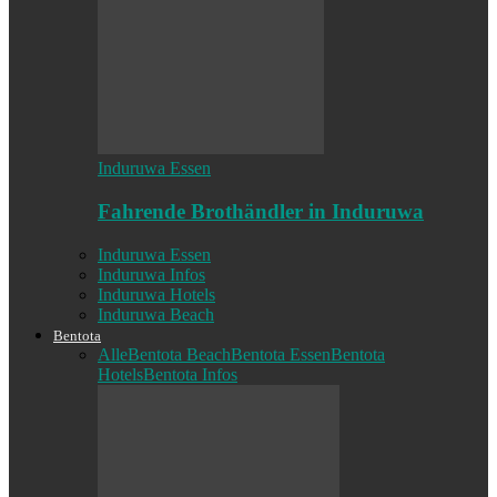
Induruwa Essen
Fahrende Brothändler in Induruwa
Induruwa Essen
Induruwa Infos
Induruwa Hotels
Induruwa Beach
Bentota
Alle
Bentota Beach
Bentota Essen
Bentota
Hotels
Bentota Infos