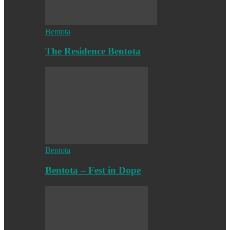
Bentota
The Residence Bentota
Bentota
Bentota – Fest in Dope