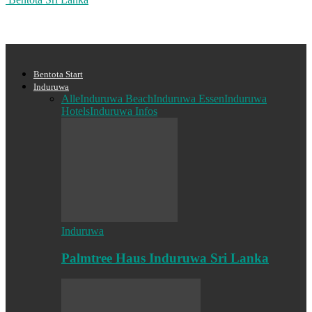
Bentota Start
Induruwa
Alle
Induruwa Beach
Induruwa Essen
Induruwa
Hotels
Induruwa Infos
Induruwa
Palmtree Haus Induruwa Sri Lanka