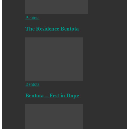
Bentota
The Residence Bentota
Bentota
Bentota – Fest in Dope