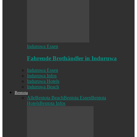
Induruwa Essen
Fahrende Brothändler in Induruwa
Induruwa Essen
Induruwa Infos
Induruwa Hotels
Induruwa Beach
Bentota
Alle
Bentota Beach
Bentota Essen
Bentota
Hotels
Bentota Infos