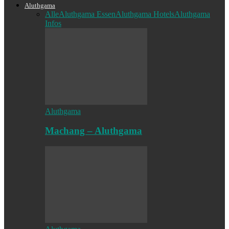
Aluthgama
Alle
Aluthgama Essen
Aluthgama Hotels
Aluthgama
Infos
Aluthgama
Machang – Aluthgama