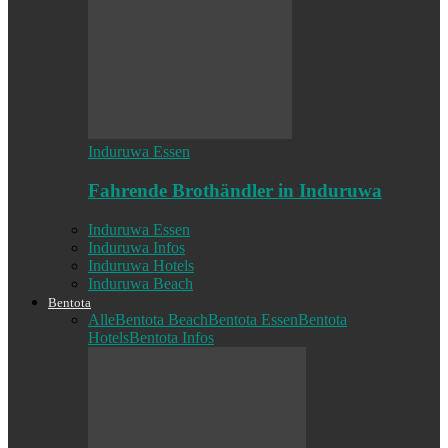
Induruwa Essen
Fahrende Brothändler in Induruwa
Induruwa Essen
Induruwa Infos
Induruwa Hotels
Induruwa Beach
Bentota
Alle
Bentota Beach
Bentota Essen
Bentota
Hotels
Bentota Infos