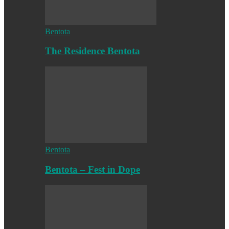
Bentota
The Residence Bentota
Bentota
Bentota – Fest in Dope