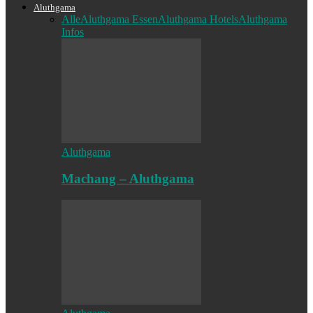
Aluthgama
Alle
Aluthgama Essen
Aluthgama Hotels
Aluthgama
Infos
Aluthgama
Machang – Aluthgama