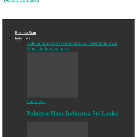
Bentota Start
Induruwa
Alle
Induruwa Beach
Induruwa Essen
Induruwa
Hotels
Induruwa Infos
Induruwa
Palmtree Haus Induruwa Sri Lanka